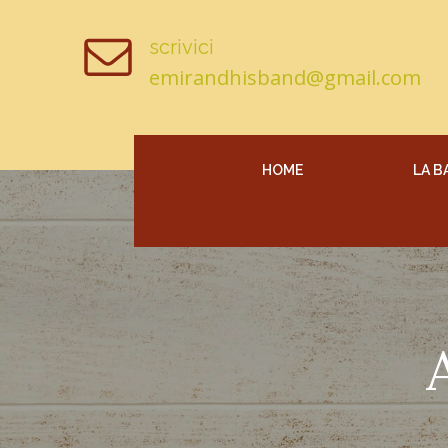
Vai
al
scrivici
contenuto
emirandhisband@gmail.com
HOME
LA B