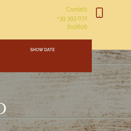
Contatti
+39 393 072
610606
SHOW DATE
D