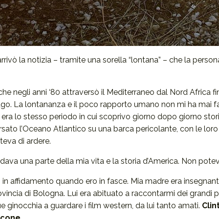
rrivò la notizia – tramite una sorella “lontana” – che la perso
 negli anni ‘80 attraversò il Mediterraneo dal Nord Africa fin
ofugo. La lontananza e il poco rapporto umano non mi ha mai
ra lo stesso periodo in cui scoprivo giorno dopo giorno storie
versato l’Oceano Atlantico su una barca pericolante, con le loro
eva di ardere.
ardava una parte della mia vita e la storia d’America. Non pote
 in affidamento quando ero in fasce. Mia madre era insegnante
rovincia di Bologna. Lui era abituato a raccontarmi dei grandi
e ginocchia a guardare i film western, da lui tanto amati.
Cli
icone
.