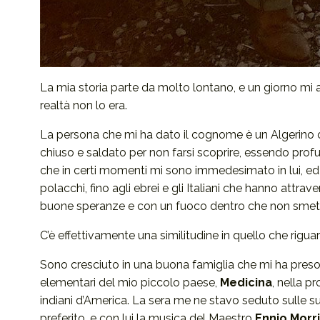
La mia storia parte da molto lontano, e un giorno mi a
realtà non lo era.
La persona che mi ha dato il cognome è un Algerino che
chiuso e saldato per non farsi scoprire, essendo pr
che in certi momenti mi sono immedesimato in lui, ed e
polacchi, fino agli ebrei e gli Italiani che hanno attra
buone speranze e con un fuoco dentro che non smett
C’è effettivamente una similitudine in quello che rigu
Sono cresciuto in una buona famiglia che mi ha preso
elementari del mio piccolo paese,
Medicina
, nella p
indiani d’America. La sera me ne stavo seduto sulle su
preferito, e con lui la musica del Maestro
Ennio Morr