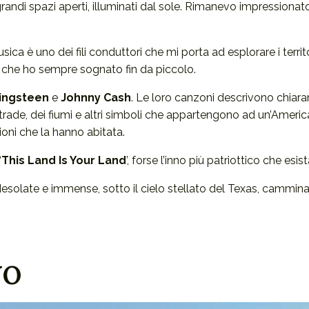
andi spazi aperti, illuminati dal sole. Rimanevo impressionato d
usica è uno dei fili conduttori che mi porta ad esplorare i terri
hi che ho sempre sognato fin da piccolo.
ingsteen
e
Johnny Cash
. Le loro canzoni descrivono chiara
trade, dei fiumi e altri simboli che appartengono ad un’America ru
oni che la hanno abitata.
‘
This Land Is Your Land
’, forse l’inno più patriottico che es
solate e immense, sotto il cielo stellato del Texas, camminan
NO