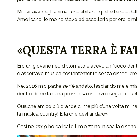
Mi parlava degli animali che abitano quelle terre e d
Americano. Io me ne stavo ad ascoltarlo per ore, e mi
«QUESTA TERRA È FAT
Ero un giovane neo diplomato e avevo un fuoco dentro a
e ascoltavo musica costantemente senza distogliere ma
Nel 2016 mio padre se n’è andato, lasciando me e mi
dentro di me la sana promessa che avrei seguito quel 
Qualche amico più grande di me più d’una volta mi ha d
la musica country! E la che devi andare».
Così nel 2019 ho caricato il mio zaino in spalla e son